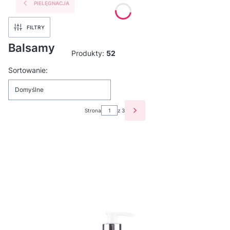
PIELĘGNACJA
FILTRY
Balsamy
Produkty:
52
Lista produktów
Sortowanie:
Domyślne
Strona
z 3
NASTĘPNE PRODUKTY