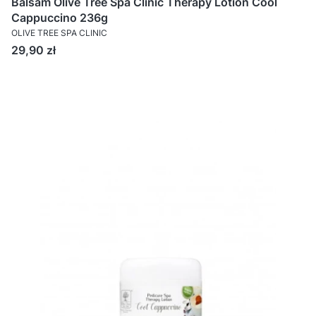
Balsam Olive Tree Spa Clinic Therapy Lotion Cool
Cappuccino 236g
OLIVE TREE SPA CLINIC
Cena
29,90 zł