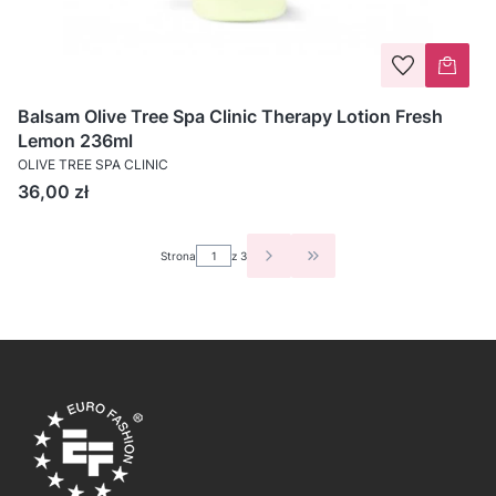
Balsam Olive Tree Spa Clinic Therapy Lotion Fresh
Lemon 236ml
OLIVE TREE SPA CLINIC
Cena
36,00 zł
Strona
z 3
PRZEJDŹ DO OSTATNIEJ S