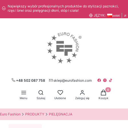
Największy wybór profesjonalnych produktów do stylizacji paznokci,
rzęs i brwi oraz pielęgnacji dłoni, stóp i ciała!
JĘZYK:
polski
zł
+48 502 087 758
sklep@eurofashion.com
Produkty w kos
Otwórz wyszukiwarkę
Menu
Szukaj
Ulubione
Zaloguj się
Koszyk
Euro Fashion
PRODUKTY
PIELĘGNACJA