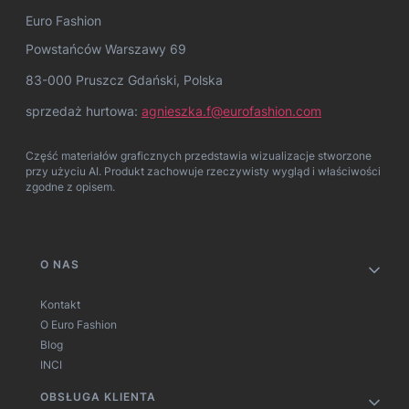
Euro Fashion
Powstańców Warszawy 69
83-000 Pruszcz Gdański, Polska
sprzedaż hurtowa:
agnieszka.f@eurofashion.com
Część materiałów graficznych przedstawia wizualizacje stworzone
przy użyciu AI. Produkt zachowuje rzeczywisty wygląd i właściwości
zgodne z opisem.
Linki w stopce
O NAS
Kontakt
O Euro Fashion
Blog
INCI
OBSŁUGA KLIENTA