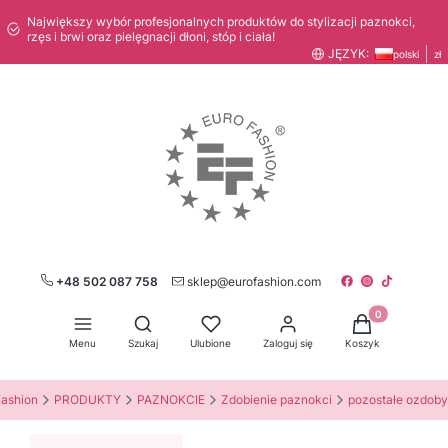
Największy wybór profesjonalnych produktów do stylizacji paznokci,
rzęs i brwi oraz pielęgnacji dłoni, stóp i ciała!
JĘZYK:
polski
zł
+48 502 087 758
sklep@eurofashion.com
Produkty w kos
Otwórz wyszukiwarkę
Menu
Szukaj
Ulubione
Zaloguj się
Koszyk
Fashion
PRODUKTY
PAZNOKCIE
Zdobienie paznokci
pozostałe ozdoby