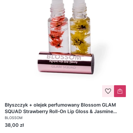
Błyszczyk + olejek perfumowany Blossom GLAM
SQUAD Strawberry Roll-On Lip Gloss & Jasmine
Perfume Oil - 2 x 6ml
BLOSSOM
Cena
38,00 zł