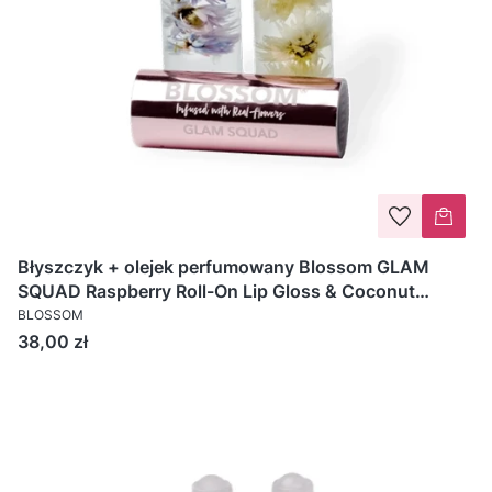
Błyszczyk + olejek perfumowany Blossom GLAM
SQUAD Raspberry Roll-On Lip Gloss & Coconut
Perfume Oil - 2 x 6ml
BLOSSOM
Cena
38,00 zł