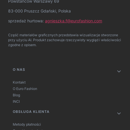
Powstańców Warszawy 69
83-000 Pruszcz Gdański, Polska
sprzedaż hurtowa:
agnieszka.f@eurofashion.com
Część materiałów graficznych przedstawia wizualizacje stworzone
przy użyciu AI. Produkt zachowuje rzeczywisty wygląd i właściwości
zgodne z opisem.
Linki w stopce
O NAS
Kontakt
O Euro Fashion
Blog
INCI
OBSŁUGA KLIENTA
Metody płatności