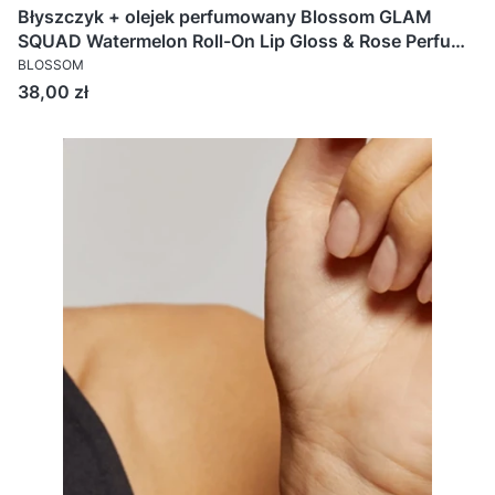
Błyszczyk + olejek perfumowany Blossom GLAM
SQUAD Watermelon Roll-On Lip Gloss & Rose Perfume
Oil - 2 x 6ml
BLOSSOM
Cena
38,00 zł