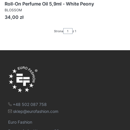
Roll-On Perfume Oil 5,9ml - White Peony
BLOSSOM
Cena
34,00 zł
Strona
z 1
+48 502 087 758
sklep@eurofashion.com
Euro Fashion