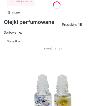
PIELĘGNACJA
FILTRY
Olejki perfumowane
Produkty:
15
Lista produktów
Sortowanie:
Domyślne
Strona
z 1