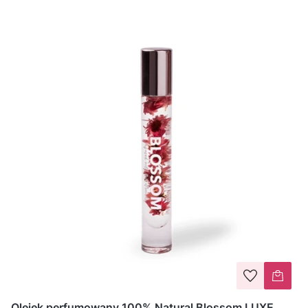
Olejek perfumowany 100% Natural Blossom LUXE