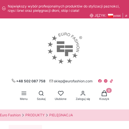
Największy wybór profesjonalnych produktów do stylizacji paznokci,
rzęs i brwi oraz pielęgnacji dłoni, stóp i ciała!
JĘZYK:
polski
zł
+48 502 087 758
sklep@eurofashion.com
Produkty w kos
Otwórz wyszukiwarkę
Menu
Szukaj
Ulubione
Zaloguj się
Koszyk
Euro Fashion
PRODUKTY
PIELĘGNACJA