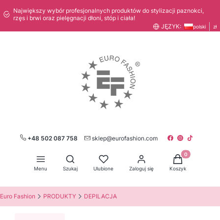
Największy wybór profesjonalnych produktów do stylizacji paznokci,
rzęs i brwi oraz pielęgnacji dłoni, stóp i ciała!
JĘZYK:
polski
zł
+48 502 087 758
sklep@eurofashion.com
Produkty w kos
Otwórz wyszukiwarkę
Menu
Szukaj
Ulubione
Zaloguj się
Koszyk
Euro Fashion
PRODUKTY
DEPILACJA