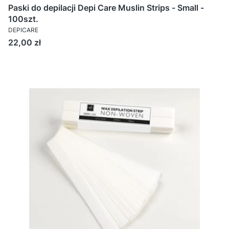
Paski do depilacji Depi Care Muslin Strips - Small -
100szt.
DEPICARE
Cena
22,00 zł