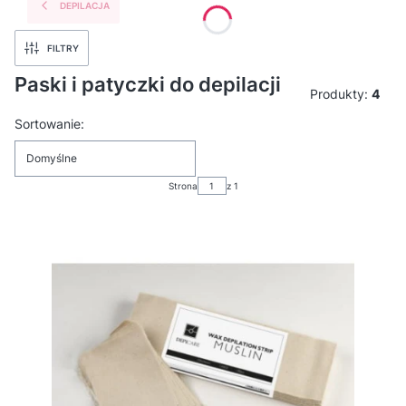
DEPILACJA
FILTRY
Paski i patyczki do depilacji
Produkty:
4
Lista produktów
Sortowanie:
Domyślne
Strona
z 1