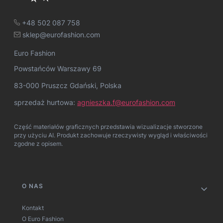
+48 502 087 758
sklep@eurofashion.com
Euro Fashion
Powstańców Warszawy 69
83-000 Pruszcz Gdański, Polska
sprzedaż hurtowa:
agnieszka.f@eurofashion.com
Część materiałów graficznych przedstawia wizualizacje stworzone
przy użyciu AI. Produkt zachowuje rzeczywisty wygląd i właściwości
zgodne z opisem.
Linki w stopce
O NAS
Kontakt
O Euro Fashion