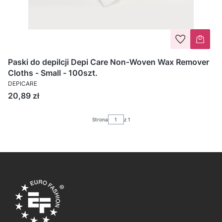
Paski do depilcji Depi Care Non-Woven Wax Remover
Cloths - Small - 100szt.
DEPICARE
Cena
20,89 zł
Strona
z 1