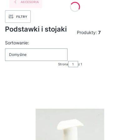
AKCESORIA
FILTRY
Podstawki i stojaki
Produkty:
7
Lista produktów
Sortowanie:
Domyślne
Strona
z 1