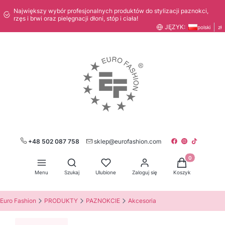
Największy wybór profesjonalnych produktów do stylizacji paznokci,
rzęs i brwi oraz pielęgnacji dłoni, stóp i ciała!
JĘZYK:
polski
zł
+48 502 087 758
sklep@eurofashion.com
Produkty w kos
Otwórz wyszukiwarkę
Menu
Szukaj
Ulubione
Zaloguj się
Koszyk
Euro Fashion
PRODUKTY
PAZNOKCIE
Akcesoria