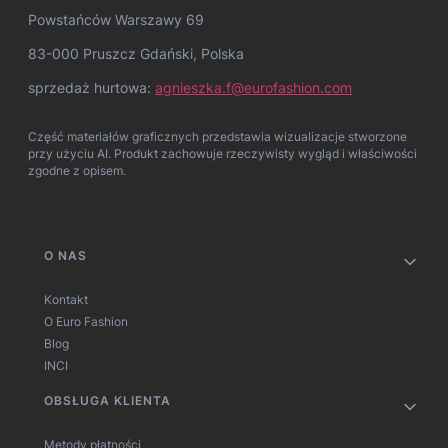
Powstańców Warszawy 69
83-000 Pruszcz Gdański, Polska
sprzedaż hurtowa:
agnieszka.f@eurofashion.com
Część materiałów graficznych przedstawia wizualizacje stworzone
przy użyciu AI. Produkt zachowuje rzeczywisty wygląd i właściwości
zgodne z opisem.
Linki w stopce
O NAS
Kontakt
O Euro Fashion
Blog
INCI
OBSŁUGA KLIENTA
Metody płatności