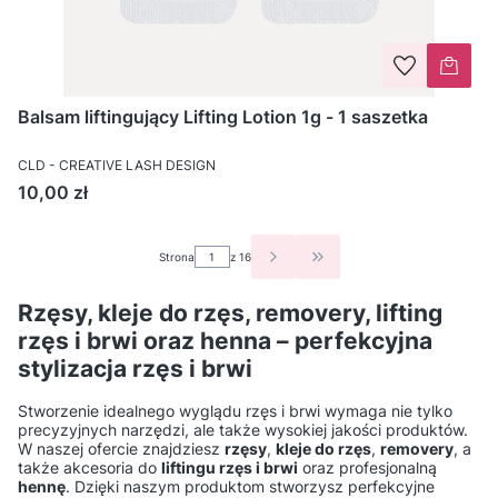
Balsam liftingujący Lifting Lotion 1g - 1 saszetka
CLD - CREATIVE LASH DESIGN
Cena
10,00 zł
Strona
z 16
PRZEJDŹ DO OSTATNIEJ S
Rzęsy, kleje do rzęs, removery, lifting
rzęs i brwi oraz henna – perfekcyjna
stylizacja rzęs i brwi
Stworzenie idealnego wyglądu rzęs i brwi wymaga nie tylko
precyzyjnych narzędzi, ale także wysokiej jakości produktów.
W naszej ofercie znajdziesz
rzęsy
,
kleje do rzęs
,
removery
, a
także akcesoria do
liftingu rzęs i brwi
oraz profesjonalną
hennę
. Dzięki naszym produktom stworzysz perfekcyjne