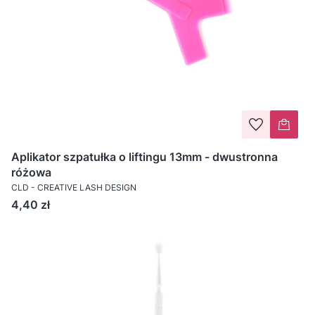
Aplikator szpatułka o liftingu 13mm - dwustronna
różowa
CLD - CREATIVE LASH DESIGN
Cena
4,40 zł