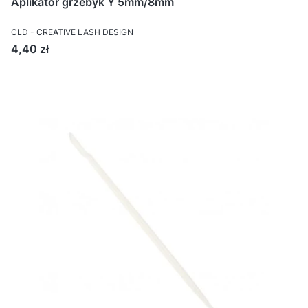
Aplikator grzebyk Y 5mm/8mm
CLD - CREATIVE LASH DESIGN
Cena
4,40 zł