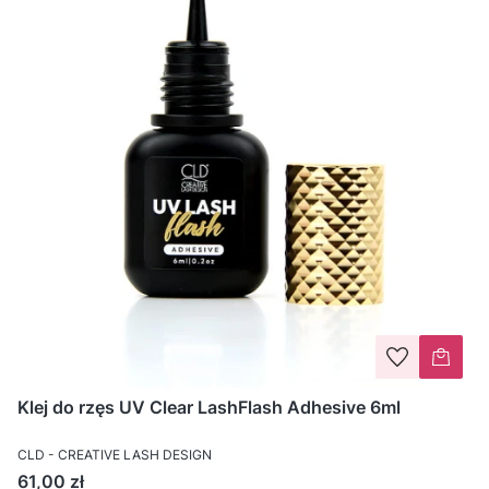
Klej do rzęs UV Clear LashFlash Adhesive 6ml
CLD - CREATIVE LASH DESIGN
Cena
61,00 zł