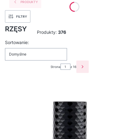
PRODUKTY
FILTRY
RZĘSY
Produkty:
376
Lista produktów
Sortowanie:
Domyślne
Strona
z 16
NASTĘPNE PRODUKTY