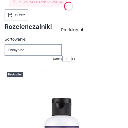
PREPARATY I PŁYNY DODATOWE
FILTRY
Rozcieńczalniki
Produkty:
4
Lista produktów
Sortowanie:
Domyślne
Strona
z 1
Bestseller