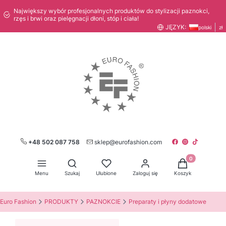
Największy wybór profesjonalnych produktów do stylizacji paznokci,
rzęs i brwi oraz pielęgnacji dłoni, stóp i ciała!
JĘZYK:
polski
zł
+48 502 087 758
sklep@eurofashion.com
Produkty w kos
Otwórz wyszukiwarkę
Menu
Szukaj
Ulubione
Zaloguj się
Koszyk
Euro Fashion
PRODUKTY
PAZNOKCIE
Preparaty i płyny dodatowe