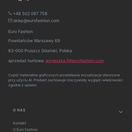
+48 502 087 758
sklep@eurofashion.com
Euro Fashion
Powstańców Warszawy 69
83-000 Pruszcz Gdański, Polska
sprzedaż hurtowa:
agnieszka.f@eurofashion.com
Część materiałów graficznych przedstawia wizualizacje stworzone
przy użyciu AI. Produkt zachowuje rzeczywisty wygląd i właściwości
zgodne z opisem.
Linki w stopce
O NAS
Kontakt
O Euro Fashion