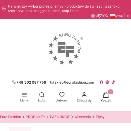
Największy wybór profesjonalnych produktów do stylizacji paznokci,
rzęs i brwi oraz pielęgnacji dłoni, stóp i ciała!
JĘZYK:
polski
zł
+48 502 087 758
sklep@eurofashion.com
Produkty w kos
Otwórz wyszukiwarkę
Menu
Szukaj
Ulubione
Zaloguj się
Koszyk
Euro Fashion
PRODUKTY
PAZNOKCIE
Akcesoria
Tipsy