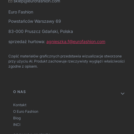
sklep@eurofashion.com
Euro Fashion
Powstańców Warszawy 69
83-000 Pruszcz Gdański, Polska
sprzedaż hurtowa:
agnieszka.f@eurofashion.com
Część materiałów graficznych przedstawia wizualizacje stworzone
przy użyciu AI. Produkt zachowuje rzeczywisty wygląd i właściwości
zgodne z opisem.
Linki w stopce
O NAS
Kontakt
O Euro Fashion
Blog
INCI