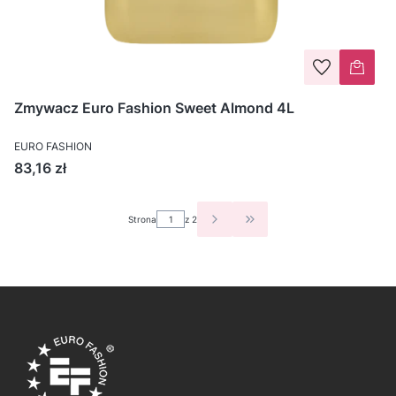
Zmywacz Euro Fashion Sweet Almond 4L
EURO FASHION
Cena
83,16 zł
Strona
z 2
PRZEJDŹ DO OSTATNIEJ S