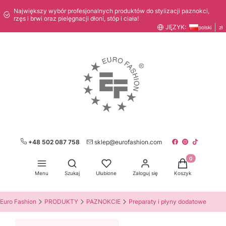
Największy wybór profesjonalnych produktów do stylizacji paznokci,
rzęs i brwi oraz pielęgnacji dłoni, stóp i ciała!
JĘZYK:
polski
zł
+48 502 087 758
sklep@eurofashion.com
Produkty w kos
Otwórz wyszukiwarkę
Menu
Szukaj
Ulubione
Zaloguj się
Koszyk
Euro Fashion
PRODUKTY
PAZNOKCIE
Preparaty i płyny dodatowe