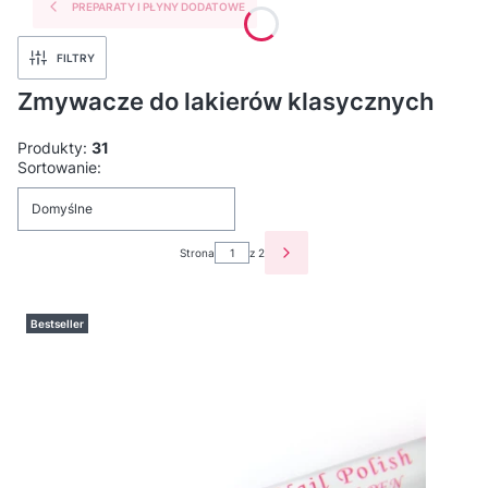
PREPARATY I PŁYNY DODATOWE
FILTRY
Zmywacze do lakierów klasycznych
Produkty:
31
Lista produktów
Sortowanie:
Domyślne
Strona
z 2
NASTĘPNE PRODUKTY
Bestseller