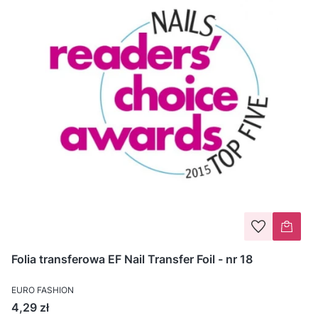
Folia transferowa EF Nail Transfer Foil - nr 18
EURO FASHION
Cena
4,29 zł