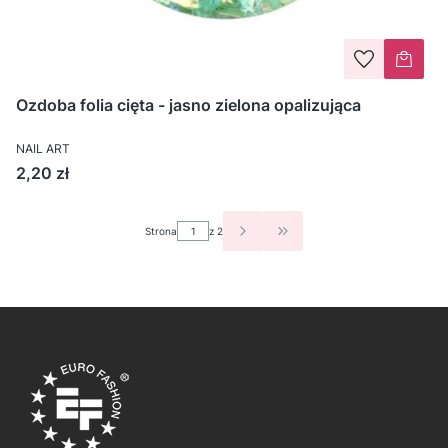
Ozdoba folia cięta - jasno zielona opalizująca
NAIL ART
Cena
2,20 zł
Strona
z 2
PRZEJDŹ DO OSTATNIEJ S