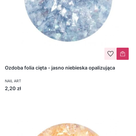
Ozdoba folia cięta - jasno niebieska opalizująca
NAIL ART
Cena
2,20 zł