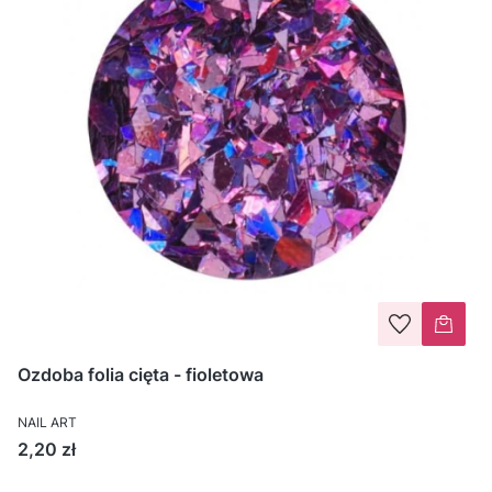
Ozdoba folia cięta - fioletowa
NAIL ART
Cena
2,20 zł