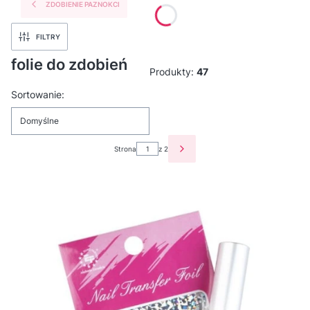
ZDOBIENIE PAZNOKCI
FILTRY
folie do zdobień
Produkty:
47
Lista produktów
Sortowanie:
Domyślne
Strona
z 2
NASTĘPNE PRODUKTY