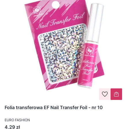
Folia transferowa EF Nail Transfer Foil - nr 10
EURO FASHION
Cena
4,29 zł