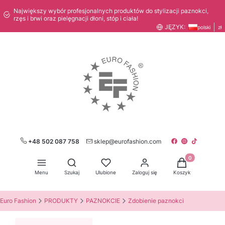
Największy wybór profesjonalnych produktów do stylizacji paznokci,
rzęs i brwi oraz pielęgnacji dłoni, stóp i ciała!
JĘZYK:
polski
zł
+48 502 087 758
sklep@eurofashion.com
Produkty w kos
Otwórz wyszukiwarkę
Menu
Szukaj
Ulubione
Zaloguj się
Koszyk
Euro Fashion
PRODUKTY
PAZNOKCIE
Zdobienie paznokci