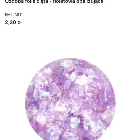
Ozdoba folia cięta - fioletowa opalizująca
NAIL ART
Cena
2,20 zł