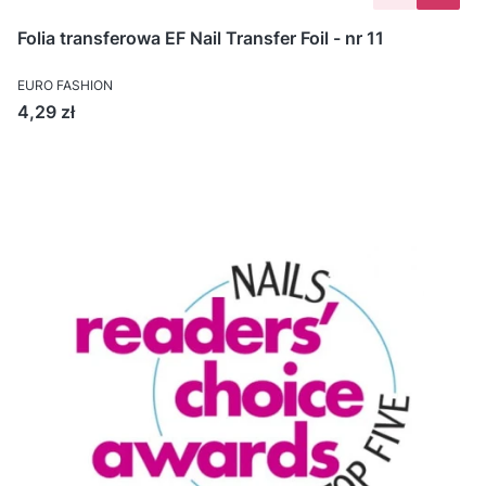
Folia transferowa EF Nail Transfer Foil - nr 11
EURO FASHION
Cena
4,29 zł