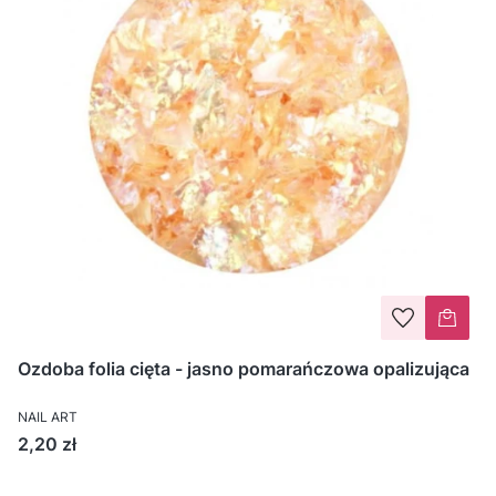
Ozdoba folia cięta - jasno pomarańczowa opalizująca
NAIL ART
Cena
2,20 zł