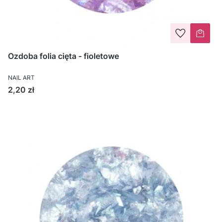
Ozdoba folia cięta - fioletowe
NAIL ART
Cena
2,20 zł