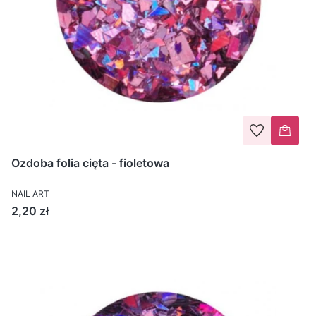
Ozdoba folia cięta - fioletowa
NAIL ART
Cena
2,20 zł