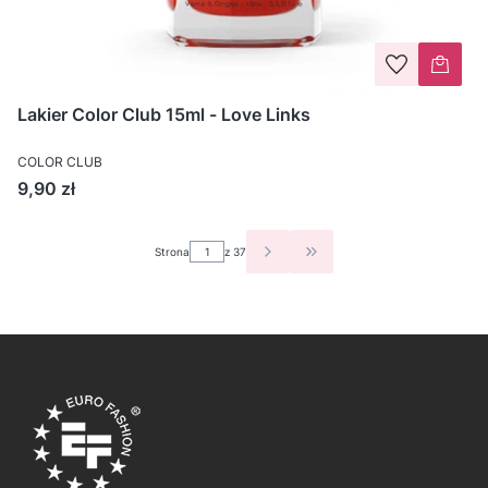
Lakier Color Club 15ml - Love Links
COLOR CLUB
Cena
9,90 zł
Strona
z 37
PRZEJDŹ DO OSTATNIEJ S