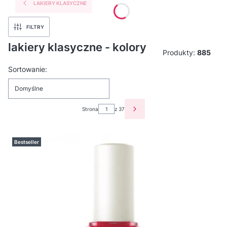
LAKIERY KLASYCZNE
FILTRY
lakiery klasyczne - kolory
Produkty:
885
Lista produktów
Sortowanie:
Domyślne
Strona
z 37
NASTĘPNE PRODUKTY
Bestseller