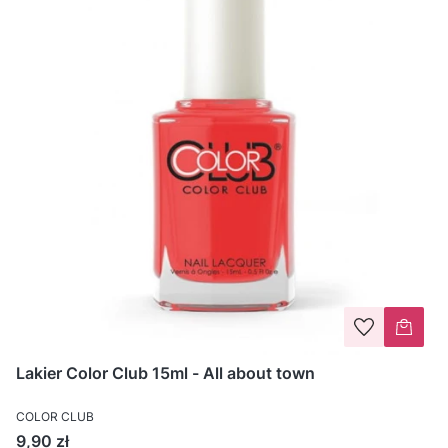
Lakier Color Club 15ml - All about town
COLOR CLUB
Cena
9,90 zł