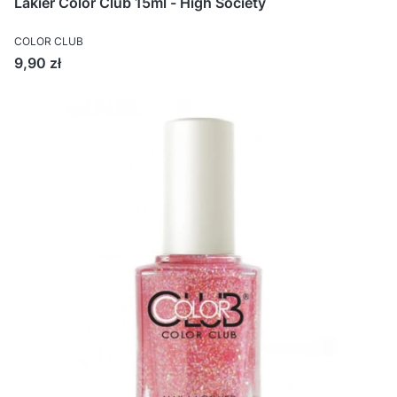
Lakier Color Club 15ml - High Society
COLOR CLUB
Cena
9,90 zł