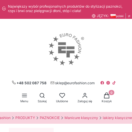
Największy wybór profesjonalnych produktów do stylizacji paznokci,
rzęs i brwi oraz pielęgnacji dłoni, stóp i ciała!
JĘZYK:
polski
zł
+48 502 087 758
sklep@eurofashion.com
Produkty w kos
Otwórz wyszukiwarkę
Menu
Szukaj
Ulubione
Zaloguj się
Koszyk
ashion
PRODUKTY
PAZNOKCIE
Manicure klasyczny
lakiery klasyczne