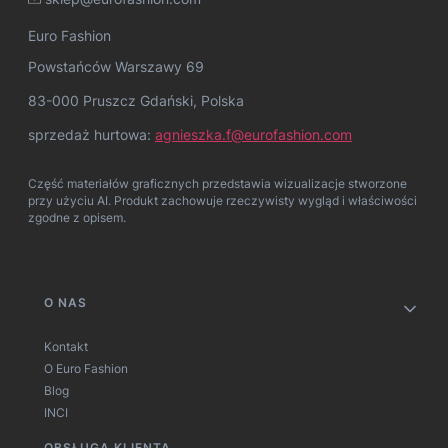
Euro Fashion
Powstańców Warszawy 69
83-000 Pruszcz Gdański, Polska
sprzedaż hurtowa:
agnieszka.f@eurofashion.com
Część materiałów graficznych przedstawia wizualizacje stworzone
przy użyciu AI. Produkt zachowuje rzeczywisty wygląd i właściwości
zgodne z opisem.
Linki w stopce
O NAS
Kontakt
O Euro Fashion
Blog
INCI
OBSŁUGA KLIENTA