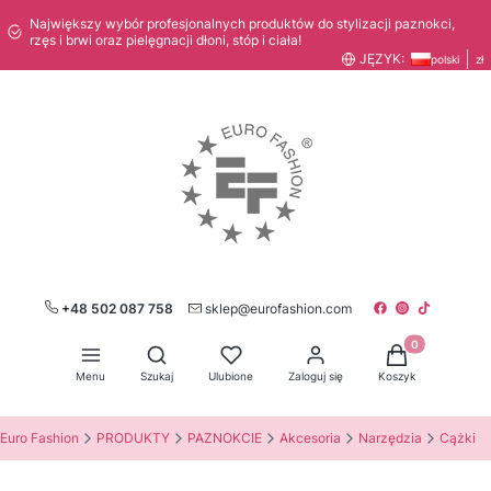
Największy wybór profesjonalnych produktów do stylizacji paznokci,
rzęs i brwi oraz pielęgnacji dłoni, stóp i ciała!
JĘZYK:
polski
zł
+48 502 087 758
sklep@eurofashion.com
Produkty w kos
Otwórz wyszukiwarkę
Menu
Szukaj
Ulubione
Zaloguj się
Koszyk
Euro Fashion
PRODUKTY
PAZNOKCIE
Akcesoria
Narzędzia
Cążki