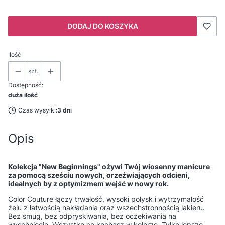
DODAJ DO KOSZYKA
Ilość
szt.
Dostępność:
duża ilość
Czas wysyłki:
3 dni
Opis
Kolekcja "New Beginnings" ożywi Twój wiosenny manicure
za pomocą sześciu nowych, orzeźwiających odcieni,
idealnych by z optymizmem wejść w nowy rok.
Color Couture łączy trwałość, wysoki połysk i wytrzymałość
żelu z łatwością nakładania oraz wszechstronnością lakieru.
Bez smug, bez odpryskiwania, bez oczekiwania na
wyschnięcie. Wszystko co kochasz w kolorze. Tylko lepsze.