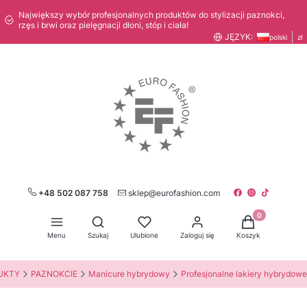
Największy wybór profesjonalnych produktów do stylizacji paznokci,
rzęs i brwi oraz pielęgnacji dłoni, stóp i ciała!
JĘZYK:
polski
zł
+48 502 087 758
sklep@eurofashion.com
Produkty w kos
Otwórz wyszukiwarkę
Menu
Szukaj
Ulubione
Zaloguj się
Koszyk
UKTY
PAZNOKCIE
Manicure hybrydowy
Profesjonalne lakiery hybrydowe