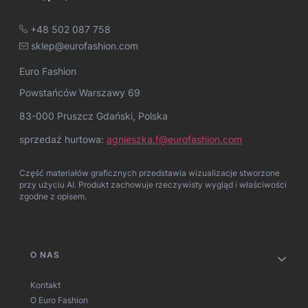
+48 502 087 758
sklep@eurofashion.com
Euro Fashion
Powstańców Warszawy 69
83-000 Pruszcz Gdański, Polska
sprzedaż hurtowa:
agnieszka.f@eurofashion.com
Część materiałów graficznych przedstawia wizualizacje stworzone
przy użyciu AI. Produkt zachowuje rzeczywisty wygląd i właściwości
zgodne z opisem.
Linki w stopce
O NAS
Kontakt
O Euro Fashion