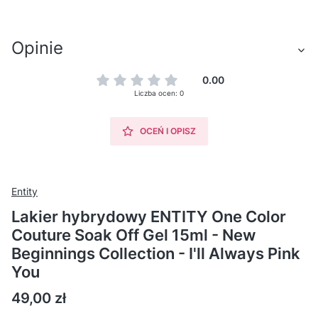
Opinie
0.00
Liczba ocen: 0
OCEŃ I OPISZ
Entity
Lakier hybrydowy ENTITY One Color
Couture Soak Off Gel 15ml - New
Beginnings Collection - I'll Always Pink
You
Cena
49,00 zł