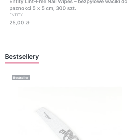
Entity Lint-Free Nail Wipes – bezpyłowe waciki do
paznokci 5 × 5 cm, 300 szt.
ENTITY
Cena
25,00 zł
Bestsellery
Bestseller