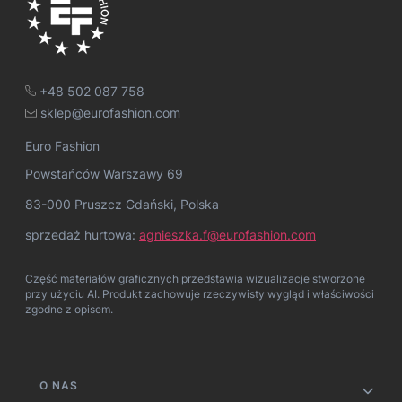
+48 502 087 758
sklep@eurofashion.com
Euro Fashion
Powstańców Warszawy 69
83-000 Pruszcz Gdański, Polska
sprzedaż hurtowa:
agnieszka.f@eurofashion.com
Część materiałów graficznych przedstawia wizualizacje stworzone
przy użyciu AI. Produkt zachowuje rzeczywisty wygląd i właściwości
zgodne z opisem.
Linki w stopce
O NAS