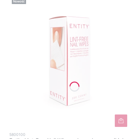
Nowość
5800100