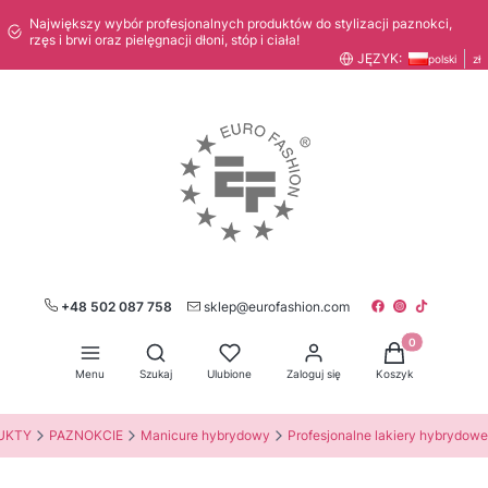
Największy wybór profesjonalnych produktów do stylizacji paznokci,
rzęs i brwi oraz pielęgnacji dłoni, stóp i ciała!
JĘZYK:
polski
zł
+48 502 087 758
sklep@eurofashion.com
Produkty w kos
Otwórz wyszukiwarkę
Menu
Szukaj
Ulubione
Zaloguj się
Koszyk
UKTY
PAZNOKCIE
Manicure hybrydowy
Profesjonalne lakiery hybrydowe