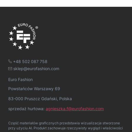
+48 502 087 758
sklep@eurofashion.com
Euro Fashion
Powstańców Warszawy 69
83-000 Pruszcz Gdański, Polska
sprzedaż hurtowa:
agnieszka.f@eurofashion.com
Część materiałów graficznych przedstawia wizualizacje stworzone
przy użyciu AI. Produkt zachowuje rzeczywisty wygląd i właściwości