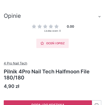
Opinie
0.00
Liczba ocen: 0
OCEŃ I OPISZ
4 Pro Nail Tech
Pilnik 4Pro Nail Tech Halfmoon File
180/180
Cena
4,90 zł
DODAJ DO KOSZYKA