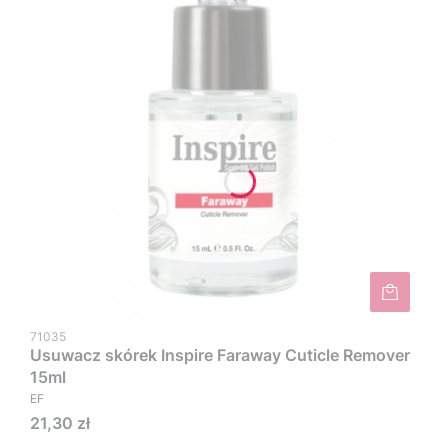
71035
Usuwacz skórek Inspire Faraway Cuticle Remover
15ml
EF
Cena
21,30 zł