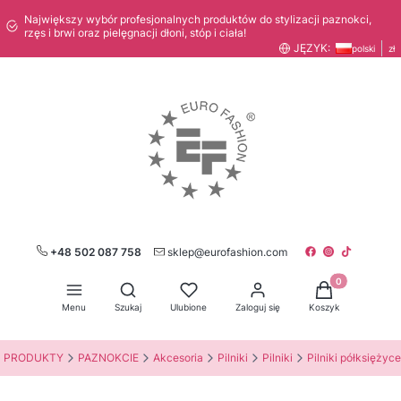
Największy wybór profesjonalnych produktów do stylizacji paznokci,
rzęs i brwi oraz pielęgnacji dłoni, stóp i ciała!
JĘZYK:
polski
zł
+48 502 087 758
sklep@eurofashion.com
Produkty w kos
Otwórz wyszukiwarkę
Menu
Szukaj
Ulubione
Zaloguj się
Koszyk
PRODUKTY
PAZNOKCIE
Akcesoria
Pilniki
Pilniki
Pilniki półksiężyce