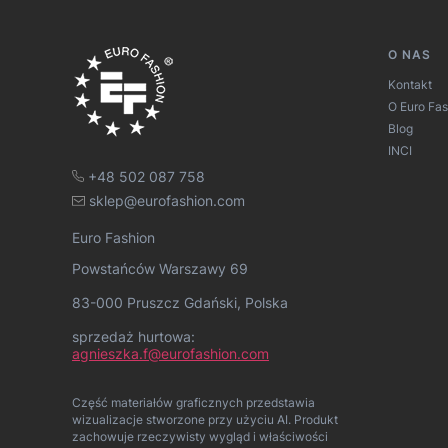
Linki
O NAS
Kontakt
O Euro Fas
Blog
INCI
+48 502 087 758
sklep@eurofashion.com
Euro Fashion
Powstańców Warszawy 69
83-000 Pruszcz Gdański, Polska
sprzedaż hurtowa:
agnieszka.f@eurofashion.com
Część materiałów graficznych przedstawia
wizualizacje stworzone przy użyciu AI. Produkt
zachowuje rzeczywisty wygląd i właściwości