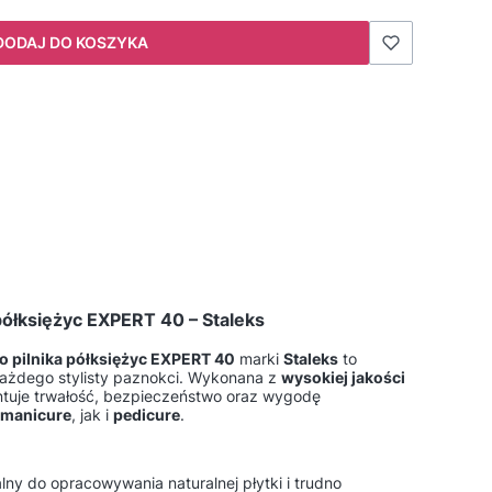
DODAJ DO KOSZYKA
półksiężyc EXPERT 40 – Staleks
o pilnika półksiężyc EXPERT 40
marki
Staleks
to
ażdego stylisty paznokci. Wykonana z
wysokiej jakości
ntuje trwałość, bezpieczeństwo oraz wygodę
manicure
, jak i
pedicure
.
alny do opracowywania naturalnej płytki i trudno