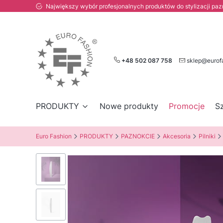
Największy wybór profesjonalnych produktów do stylizacji paznokc
+48 502 087 758
sklep@eurof
PRODUKTY
Nowe produkty
Promocje
S
Euro Fashion
PRODUKTY
PAZNOKCIE
Akcesoria
Pilniki