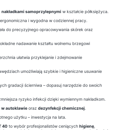
z
nakładkami samoprzylepnymi
w kształcie półksiężyca.
ergonomiczna i wygodna w codziennej pracy.
ała do precyzyjnego opracowywania skórek oraz
dokładne nadawanie kształtu wolnemu brzegowi
rzchnia ułatwia przyklejanie i zdejmowanie
awędziach umożliwiają szybkie i higieniczne usuwanie
ch gradacji ścierniwa – dopasuj narzędzie do swoich
 zmniejsza ryzyko infekcji dzięki wymiennym nakładkom.
i w autoklawie
oraz
dezynfekcji chemicznej
.
tnego użytku – inwestycja na lata.
T 40
to wybór profesjonalistów ceniących
higienę
,