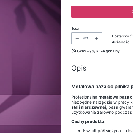
Ilość
Dostępność:
szt.
duża ilość
Czas wysyłki:
24 godziny
Opis
Metalowa baza do pilnika 
Profesjonalna
metalowa baza d
niezbędne narzędzie w pracy k
stali nierdzewnej
, baza gwara
użytkowania zarówno podczas
Cechy produktu:
Kształt półksiężyca – ide