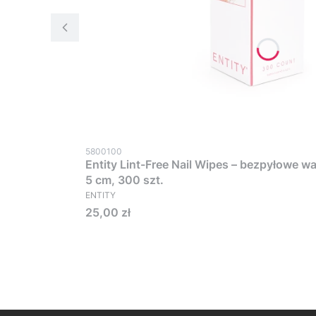
5800100
Entity Lint-Free Nail Wipes – bezpyłowe wa
5 cm, 300 szt.
ENTITY
Cena
25,00 zł