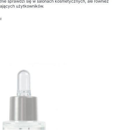
tnie sprawdzi się w salonach kosmetycznych, ale również
jących użytkowników.
0)