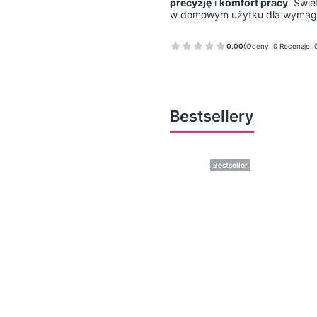
precyzję
i
komfort pracy
. Świe
w domowym użytku dla wymaga
0.00
(Oceny: 0 Recenzje: 
Bestsellery
Bestseller