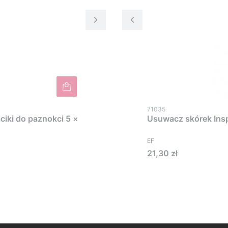
71035
ciki do paznokci 5 ×
Usuwacz skórek Insp
EF
Cena
21,30 zł