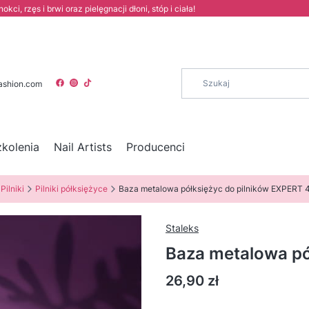
i, rzęs i brwi oraz pielęgnacji dłoni, stóp i ciała!
ashion.com
zkolenia
Nail Artists
Producenci
Pilniki
Pilniki półksiężyce
Baza metalowa półksiężyc do pilników EXPERT 
Staleks
Baza metalowa pó
Cena
26,90 zł