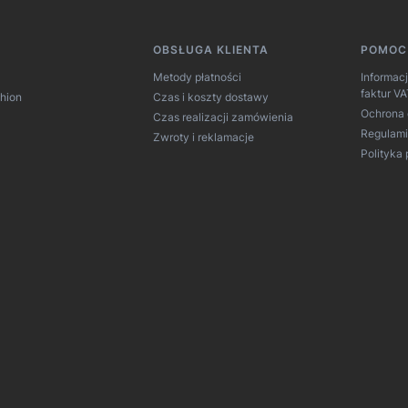
 w stopce
OBSŁUGA KLIENTA
POMOC
Metody płatności
Informac
faktur V
hion
Czas i koszty dostawy
Ochrona
Czas realizacji zamówienia
Regulam
Zwroty i reklamacje
Polityka