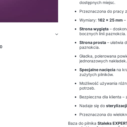
dostępnych miejsc.
Przeznaczona do pracy 
Wymiary:
162 × 25 mm
– 
Strona wygięta
– doskon
bocznych linii paznokcia.
Strona prosta
– ułatwia 
0
paznokcia.
Gładka, polerowana powie
jednorazowych nakładek.
Specjalne nacięcia
na kr
zużytych pilników.
Możliwość używania różny
potrzeb.
Bezpieczna dla klienta –
Nadaje się do
sterylizacj
Przeznaczona do wielokro
Baza do pilnika
Staleks EXPER