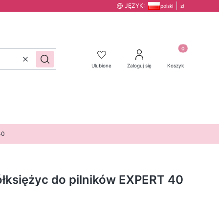
JĘZYK:
polski
zł
Produkty w kos
Wyczyść
Szukaj
Ulubione
Zaloguj się
Koszyk
40
łksiężyc do pilników EXPERT 40