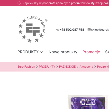
Największy wybór profesjonalnych produktów do stylizacji paznokc
+48 502 087 758
sklep@eurof
PRODUKTY
Nowe produkty
Promocje
S
Euro Fashion
PRODUKTY
PAZNOKCIE
Akcesoria
Pędzelki