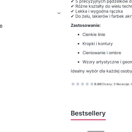
✔ 5 precyzyjnych pędzelków do
✔ Różne kształty do wielu tech
✔ Lekka i wygodna rączka
✔ Do żelu, lakierów i farbek ak
Zastosowanie:
0
Cienkie linie
Kropki i kontury
Cieniowanie i ombre
Wzory artystyczne i geo
Idealny wybór dla każdej osob
0.00
(Oceny: 0 Recenzje: 
Bestsellery