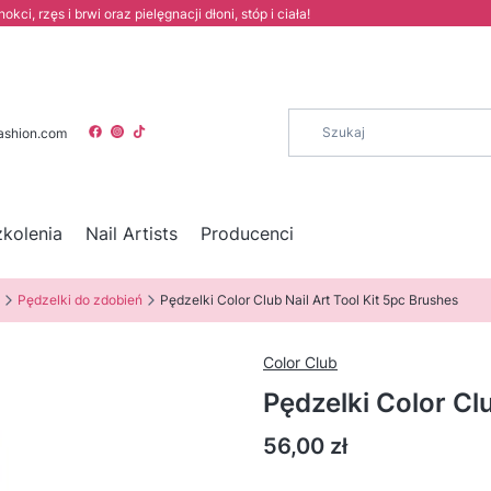
i, rzęs i brwi oraz pielęgnacji dłoni, stóp i ciała!
ashion.com
zkolenia
Nail Artists
Producenci
Pędzelki do zdobień
Pędzelki Color Club Nail Art Tool Kit 5pc Brushes
Color Club
Pędzelki Color Clu
Cena
56,00 zł