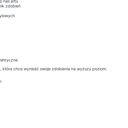
 nail artu
nik zdobień
rylowych
metryczne
y, która chce wynieść swoje zdobienia na wyższy poziom.
0)