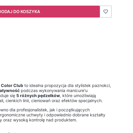
DODAJ DO KOSZYKA
 Color Club
to idealna propozycja dla stylistek paznokci,
reatywność
podczas wykonywania manicure'u
duje się
5
różnych pędzelków
, które umożliwiają
i, cienkich linii, cieniowań oraz efektów specjalnych.
no dla profesjonalistek, jak i początkujących
Ergonomiczne uchwyty i odpowiednio dobrane kształty
cy oraz wysoką kontrolę nad produktem.