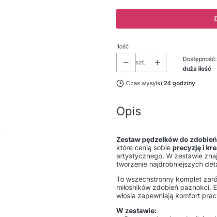
Ilość
Dostępność:
szt.
duża ilość
Czas wysyłki:
24 godziny
Opis
Zestaw pędzelków do zdobień
które cenią sobie
precyzję i k
artystycznego. W zestawie znaj
tworzenie najdrobniejszych detal
To wszechstronny komplet zarów
miłośników zdobień paznokci. 
włosia zapewniają komfort pra
W zestawie: