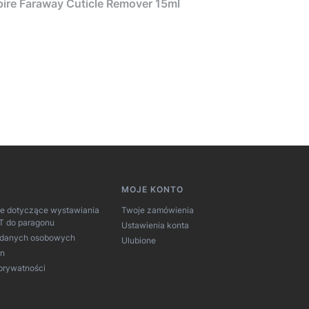
ire Faraway Cuticle Remover 15ml
MOJE KONTO
je dotyczące wystawiania
Twoje zamówienia
AT do paragonu
Ustawienia konta
 danych osobowych
Ulubione
in
 prywatności