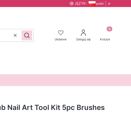
JĘZYK:
polski
zł
Produkty w kos
Wyczyść
Szukaj
Ulubione
Zaloguj się
Koszyk
b Nail Art Tool Kit 5pc Brushes