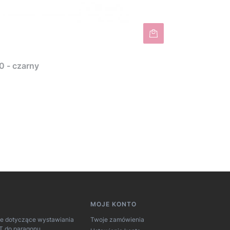
0 - czarny
MOJE KONTO
je dotyczące wystawiania
Twoje zamówienia
AT do paragonu