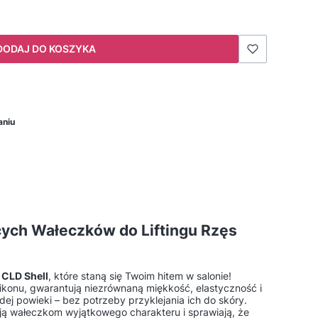
DODAJ DO KOSZYKA
aniu
ych Wałeczków do Liftingu Rzęs
s
CLD Shell
, które staną się Twoim hitem w salonie!
likonu, gwarantują niezrównaną miękkość, elastyczność i
j powieki – bez potrzeby przyklejania ich do skóry.
ą wałeczkom wyjątkowego charakteru i sprawiają, że