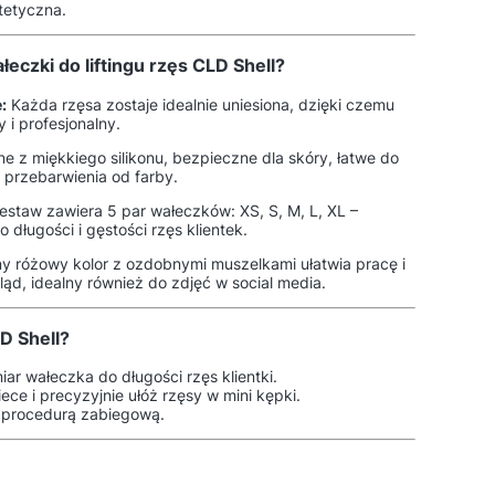
stetyczna.
eczki do liftingu rzęs CLD Shell?
:
Każda rzęsa zostaje idealnie uniesiona, dzięki czemu
ny i profesjonalny.
 z miękkiego silikonu, bezpieczne dla skóry, łatwe do
 przebarwienia od farby.
staw zawiera 5 par wałeczków: XS, S, M, L, XL –
 długości i gęstości rzęs klientek.
y różowy kolor z ozdobnymi muszelkami ułatwia pracę i
ąd, idealny również do zdjęć w social media.
D Shell?
ar wałeczka do długości rzęs klientki.
ce i precyzyjnie ułóż rzęsy w mini kępki.
z procedurą zabiegową.