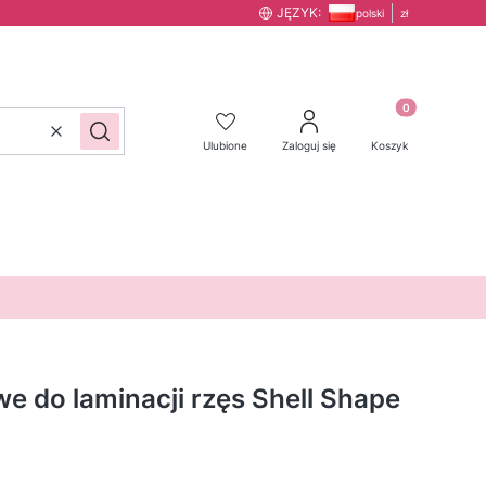
JĘZYK:
polski
zł
Produkty w kos
Wyczyść
Szukaj
Ulubione
Zaloguj się
Koszyk
we do laminacji rzęs Shell Shape