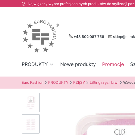
Największy wybór profesjonalnych produktów do stylizacji paznokc
+48 502 087 758
sklep@eurof
PRODUKTY
Nowe produkty
Promocje
S
Euro Fashion
PRODUKTY
RZĘSY
Lifting rzęs i brwi
Wałecz