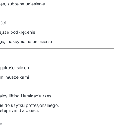
ęs, subtelne uniesienie
ści
ejsze podkręcenie
ęs, maksymalne uniesienie
jakości silikon
mi muszelkami
lny lifting i laminacja rzęs
e do użytku profesjonalnego.
tępnym dla dzieci.
0)