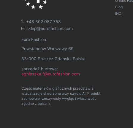
O Euro Fas
Blog
INCI
+48 502 087 758
sklep@eurofashion.com
Euro Fashion
Powstańców Warszawy 69
83-000 Pruszcz Gdański, Polska
sprzedaż hurtowa:
agnieszka.f@eurofashion.com
Część materiałów graficznych przedstawia
wizualizacje stworzone przy użyciu AI. Produkt
zachowuje rzeczywisty wygląd i właściwości
zgodne z opisem.