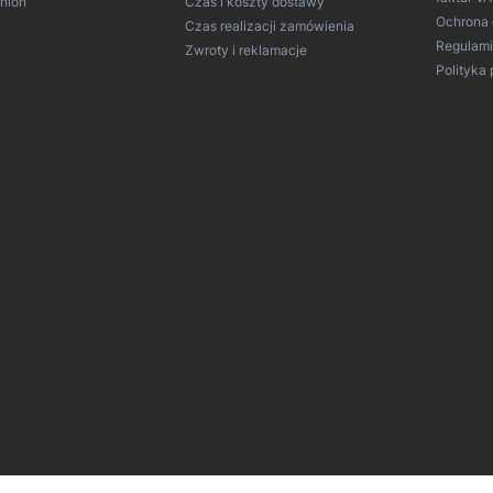
hion
Czas i koszty dostawy
Ochrona
Czas realizacji zamówienia
Regulam
Zwroty i reklamacje
Polityka