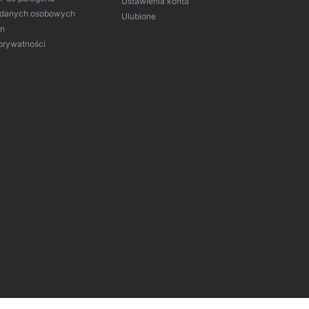
Ustawienia konta
 danych osobowych
Ulubione
in
 prywatności