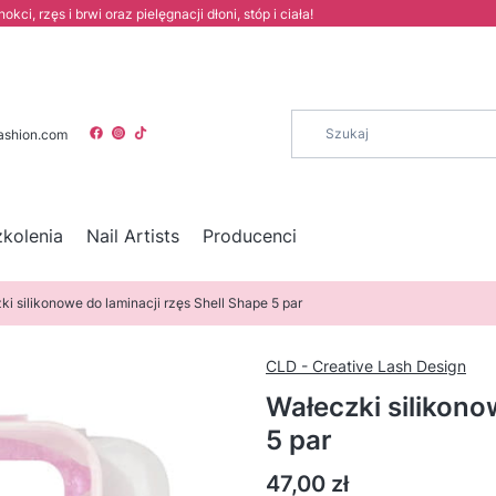
i, rzęs i brwi oraz pielęgnacji dłoni, stóp i ciała!
ashion.com
zkolenia
Nail Artists
Producenci
ki silikonowe do laminacji rzęs Shell Shape 5 par
CLD - Creative Lash Design
Wałeczki silikono
5 par
Cena
47,00 zł