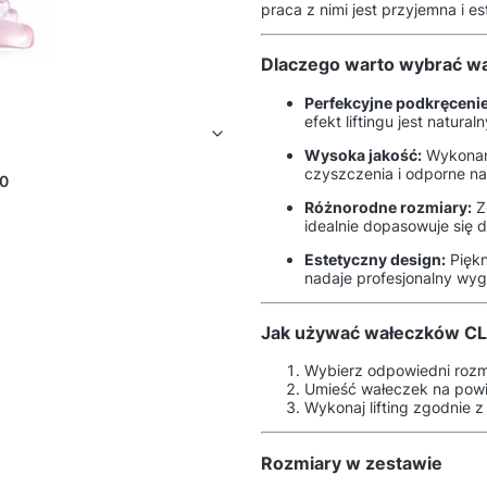
praca z nimi jest przyjemna i e
Dlaczego warto wybrać wał
Perfekcyjne podkręcenie
efekt liftingu jest natural
Wysoka jakość:
Wykonane
czyszczenia i odporne na
0
Różnorodne rozmiary:
Ze
idealnie dopasowuje się do
Estetyczny design:
Piękn
nadaje profesjonalny wygl
Jak używać wałeczków CL
Wybierz odpowiedni rozmi
Umieść wałeczek na powie
Wykonaj lifting zgodnie 
Rozmiary w zestawie