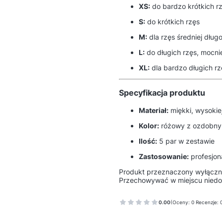
XS:
do bardzo krótkich rz
S:
do krótkich rzęs
M:
dla rzęs średniej długo
L:
do długich rzęs, mocni
XL:
dla bardzo długich rz
Specyfikacja produktu
Materiał:
miękki, wysokiej 
Kolor:
różowy z ozdobny
Ilość:
5 par w zestawie
Zastosowanie:
profesjona
Produkt przeznaczony wyłączni
Przechowywać w miejscu niedos
0.00
(Oceny: 0 Recenzje: 