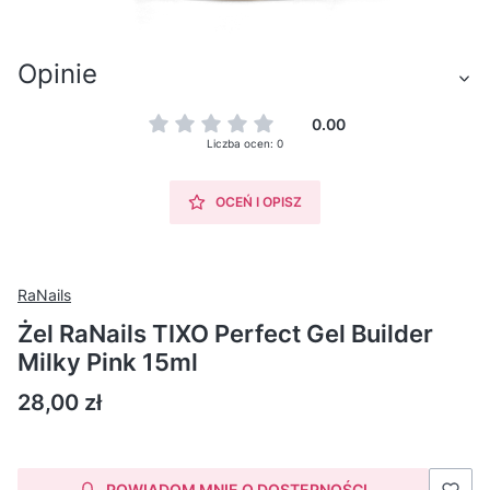
Opinie
0.00
Liczba ocen: 0
OCEŃ I OPISZ
RaNails
Żel RaNails TIXO Perfect Gel Builder
Milky Pink 15ml
Cena
28,00 zł
POWIADOM MNIE O DOSTĘPNOŚCI