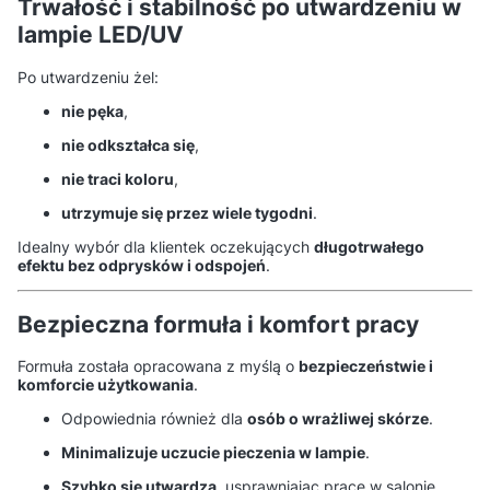
Trwałość i stabilność po utwardzeniu w
lampie LED/UV
Po utwardzeniu żel:
nie pęka
,
nie odkształca się
,
nie traci koloru
,
utrzymuje się przez wiele tygodni
.
Idealny wybór dla klientek oczekujących
długotrwałego
efektu bez odprysków i odspojeń
.
Bezpieczna formuła i komfort pracy
Formuła została opracowana z myślą o
bezpieczeństwie i
komforcie użytkowania
.
Odpowiednia również dla
osób o wrażliwej skórze
.
Minimalizuje uczucie pieczenia w lampie
.
Szybko się utwardza
, usprawniając pracę w salonie.