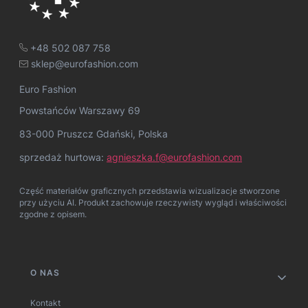
+48 502 087 758
sklep@eurofashion.com
Euro Fashion
Powstańców Warszawy 69
83-000 Pruszcz Gdański, Polska
sprzedaż hurtowa:
agnieszka.f@eurofashion.com
Część materiałów graficznych przedstawia wizualizacje stworzone
przy użyciu AI. Produkt zachowuje rzeczywisty wygląd i właściwości
zgodne z opisem.
Linki w stopce
O NAS
Kontakt