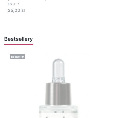
ENTITY
Cena
25,00 zł
Bestsellery
Bestseller