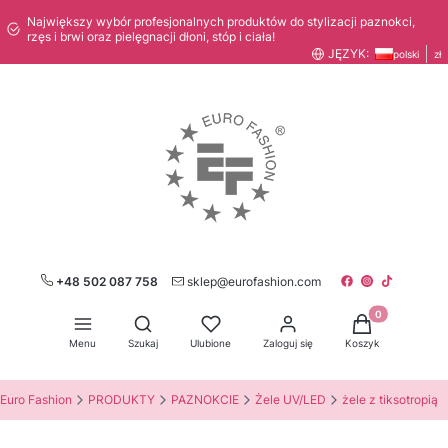
Największy wybór profesjonalnych produktów do stylizacji paznokci,
rzęs i brwi oraz pielęgnacji dłoni, stóp i ciała!
JĘZYK:
polski
zł
+48 502 087 758
sklep@eurofashion.com
Produkty w kos
Otwórz wyszukiwarkę
Menu
Szukaj
Ulubione
Zaloguj się
Koszyk
Euro Fashion
PRODUKTY
PAZNOKCIE
Żele UV/LED
żele z tiksotropią