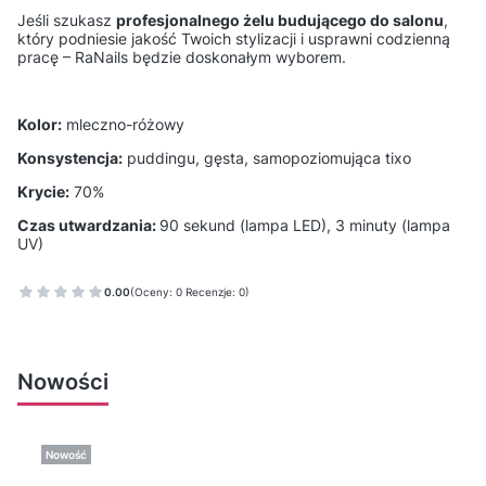
Jeśli szukasz
profesjonalnego żelu budującego do salonu
,
który podniesie jakość Twoich stylizacji i usprawni codzienną
pracę – RaNails będzie doskonałym wyborem.
Kolor:
mleczno-różowy
Konsystencja:
puddingu, gęsta, samopoziomująca tixo
Krycie:
70%
Czas utwardzania:
90 sekund (lampa LED), 3 minuty (lampa
UV)
0.00
(Oceny: 0 Recenzje: 0)
Nowości
Nowość