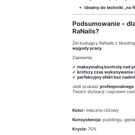
Idealny do techniki „no fi
Podsumowanie – dla
RaNails?
Żel budujący RaNails z tiksotro
wygody pracy
.
Zapewnia:
✔
maksymalną kontrolę nad 
✔
krótszy czas wykonywania s
✔
perfekcyjny efekt bez nadm
Jeśli szukasz
profesjonalnego
Twoich stylizacji i usprawni c
Kolor:
mleczno-różowy
Konsystencja:
puddingu, gęsta
Krycie:
70%