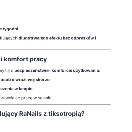
e tygodni
.
zekujących
długotrwałego efektu bez odprysków i
i komfort pracy
myślą o
bezpieczeństwie i komforcie użytkowania
.
a
osób o wrażliwej skórze
.
eczenia w lampie
.
sprawniając pracę w salonie.
dujący RaNails z tiksotropią?