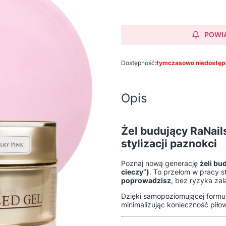
POWI
Dostępność:
tymczasowo niedostęp
Opis
Żel budujący RaNail
stylizacji paznokci
Poznaj nową generację
żeli bu
cieczy”)
. To przełom w pracy s
poprowadzisz
, bez ryzyka zal
Dzięki samopoziomującej formu
minimalizując konieczność piłow