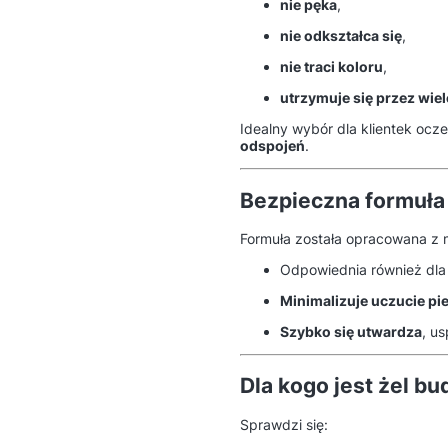
nie pęka
,
nie odkształca się
,
nie traci koloru
,
utrzymuje się przez wiel
Idealny wybór dla klientek oc
odspojeń
.
Bezpieczna formuła 
Formuła została opracowana z 
Odpowiednia również dl
Minimalizuje uczucie pi
Szybko się utwardza
, u
Dla kogo jest żel bu
Sprawdzi się: