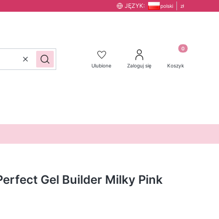
JĘZYK:
polski
zł
Produkty w kos
Wyczyść
Szukaj
Ulubione
Zaloguj się
Koszyk
erfect Gel Builder Milky Pink