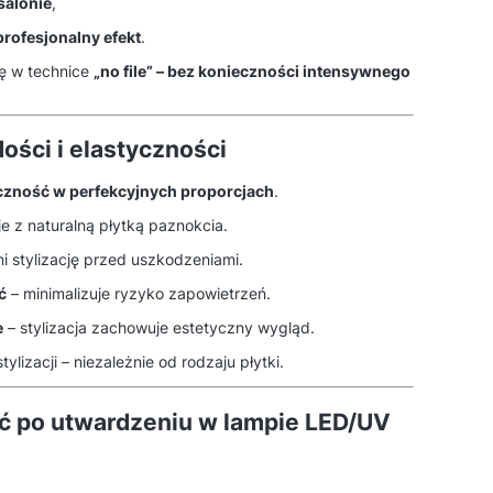
salonie
,
profesjonalny efekt
.
ę w technice
„no file” – bez konieczności intensywnego
ości i elastyczności
yczność w perfekcyjnych proporcjach
.
e z naturalną płytką paznokcia.
i stylizację przed uszkodzeniami.
ć
– minimalizuje ryzyko zapowietrzeń.
e
– stylizacja zachowuje estetyczny wygląd.
stylizacji – niezależnie od rodzaju płytki.
ść po utwardzeniu w lampie LED/UV