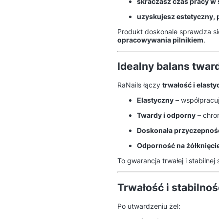
skraczasz czas pracy w 
uzyskujesz estetyczny, 
Produkt doskonale sprawdza si
opracowywania pilnikiem
.
Idealny balans tward
RaNails łączy
trwałość i elast
Elastyczny
– współpracuj
Twardy i odporny
– chron
Doskonała przyczepnoś
Odporność na żółknięci
To gwarancja trwałej i stabilnej 
Trwałość i stabilno
Po utwardzeniu żel: