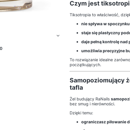
Czym jest tiksotropi
Tiksotropia to właściwość, dzięki
nie spływa w spoczynku
staje się plastyczny po
daje pełną kontrolę nad
0
umożliwia precyzyjne b
To rozwiązanie idealne zarówn
początkujących.
Samopoziomujący że
tafla
Żel budujący RaNails
samopozi
bez smug i nierówności.
Dzięki temu:
ograniczasz piłowanie 