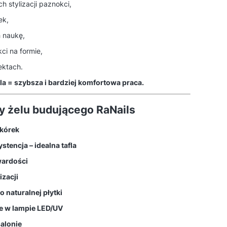
h stylizacji paznokci,
ek,
 naukę,
ci na formie,
ektach.
la = szybsza i bardziej komfortowa praca.
y żelu budującego RaNails
skórek
encja – idealna tafla
wardości
izacji
 naturalnej płytki
e w lampie LED/UV
alonie