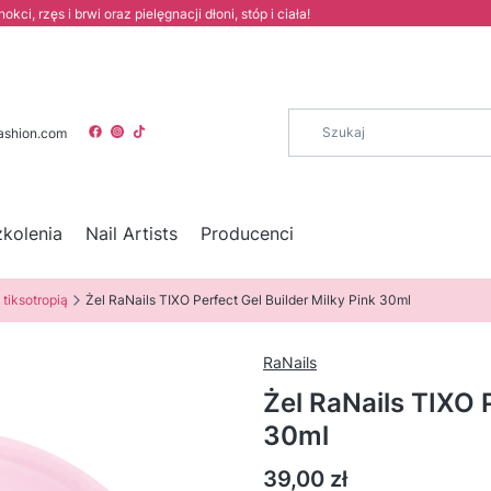
i, rzęs i brwi oraz pielęgnacji dłoni, stóp i ciała!
ashion.com
zkolenia
Nail Artists
Producenci
 tiksotropią
Żel RaNails TIXO Perfect Gel Builder Milky Pink 30ml
RaNails
Żel RaNails TIXO P
30ml
Cena
39,00 zł