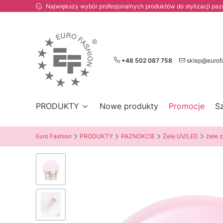
Największy wybór profesjonalnych produktów do stylizacji paznokc
+48 502 087 758
sklep@eurof
PRODUKTY
Nowe produkty
Promocje
S
Euro Fashion
PRODUKTY
PAZNOKCIE
Żele UV/LED
żele z