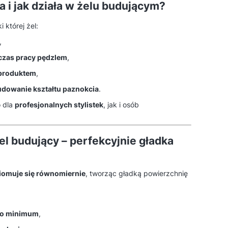
a i jak działa w żelu budującym?
 której żel:
,
dczas pracy pędzlem
,
 produktem
,
udowanie kształtu paznokcia
.
o dla
profesjonalnych stylistek
, jak i osób
l budujący – perfekcyjnie gładka
omuje się równomiernie
, tworząc gładką powierzchnię
do minimum
,