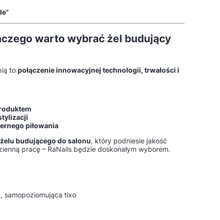
le”
czego warto wybrać żel budujący
pią to
połączenie innowacyjnej technologii, trwałości i
produktem
tylizacji
iernego piłowania
 żelu budującego do salonu
, który podniesie jakość
odzienną pracę – RaNails będzie doskonałym wyborem.
, samopoziomująca tixo