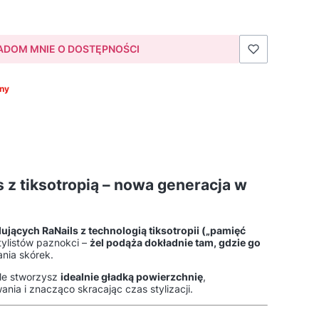
ADOM MNIE O DOSTĘPNOŚCI
ny
s z tiksotropią – nowa generacja w
dujących RaNails z technologią tiksotropii („pamięć
tylistów paznokci –
żel podąża dokładnie tam, gdzie go
ania skórek.
le stworzysz
idealnie gładką powierzchnię
,
ania i znacząco skracając czas stylizacji.