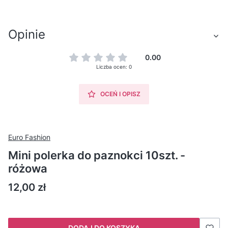
Opinie
0.00
Liczba ocen: 0
OCEŃ I OPISZ
Euro Fashion
Mini polerka do paznokci 10szt. -
różowa
Cena
12,00 zł
DODAJ DO KOSZYKA