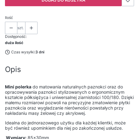
Ilość
szt.
Dostępność:
duża ilość
Czas wysyłki:
3 dni
Opis
Mini polerka
do matowania naturalnych paznokci oraz do
opracowywania paznokci stylizowanych
o ergonomicznym
kształcie półksiężyca i uniwersalnej ziarnistości 100/180.
Dzięki
małemu rozmiarowi pozwoli na precyzyjne zmatowienie płytki
paznokcia oraz wygładzanie nierówności powstałych przy
nakładaniu masy żelowej czy akrylowej.
Idealna do
jednorazowego użytku dla każdej klientki, może
być również upominkiem dla niej po zakończonej usłudze.
Wymiary:
85x30mm