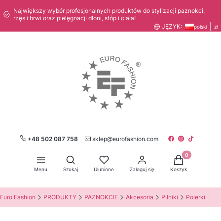
Największy wybór profesjonalnych produktów do stylizacji paznokci,
rzęs i brwi oraz pielęgnacji dłoni, stóp i ciała!
JĘZYK:
polski
zł
+48 502 087 758
sklep@eurofashion.com
Produkty w kos
Otwórz wyszukiwarkę
Menu
Szukaj
Ulubione
Zaloguj się
Koszyk
Euro Fashion
PRODUKTY
PAZNOKCIE
Akcesoria
Pilniki
Polerki