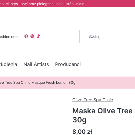
i, rzęs i brwi oraz pielęgnacji dłoni, stóp i ciała!
ashion.com
zkolenia
Nail Artists
Producenci
ve Tree Spa Clinic Masque Fresh Lemon 30g
Olive Tree Spa Clinic
Maska Olive Tree
30g
Cena
8,00 zł