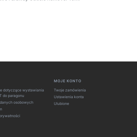
MOJE KONTO
je dotyczące wystawiania
Twoje zamówienia
AT do paragonu
Ustawienia konta
 danych osobowych
Ulubione
in
 prywatności