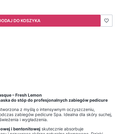
DODAJ DO KOSZYKA
Masque – Fresh Lemon
maska do stóp do profesjonalnych zabiegów pedicure
tworzona z myślą o intensywnym oczyszczeniu,
podczas zabiegów pedicure Spa. Idealna dla skóry suchej,
świeżenia i wygładzenia.
nowej i bentonitowej
skutecznie absorbuje
ory i przywraca skórze naturalną równowagę. Dzięki