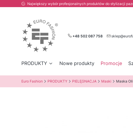
Największy wybór profesjonalnych produktów do stylizacji paznokc
+48 502 087 758
sklep@eurof
PRODUKTY
Nowe produkty
Promocje
S
Euro Fashion
PRODUKTY
PIELĘGNACJA
Maski
Maska Oli