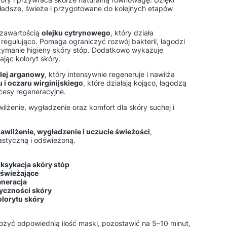
gładsze, świeże i przygotowane do kolejnych etapów
 zawartością
olejku cytrynowego
, który działa
 regulująco. Pomaga ograniczyć rozwój bakterii, łagodzi
rzymanie higieny skóry stóp. Dodatkowo wykazuje
ając koloryt skóry.
lej arganowy
, który intensywnie regeneruje i nawilża
 i oczaru wirginijskiego
, które działają kojąco, łagodzą
cesy regeneracyjne.
żenie, wygładzenie oraz komfort dla skóry suchej i
awilżenie, wygładzenie i uczucie świeżości
,
astyczną i odświeżoną.
oksykacja skóry stóp
dświeżające
eneracja
tyczności skóry
olorytu skóry
ożyć odpowiednią ilość maski, pozostawić na 5–10 minut,