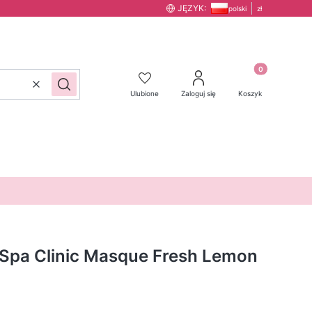
JĘZYK:
polski
zł
Produkty w kos
Wyczyść
Szukaj
Ulubione
Zaloguj się
Koszyk
 Spa Clinic Masque Fresh Lemon