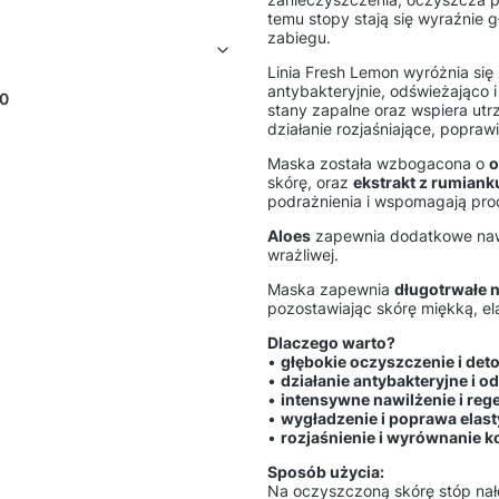
temu stopy stają się wyraźnie 
zabiegu.
Linia Fresh Lemon wyróżnia się
antybakteryjnie, odświeżająco i
0
stany zapalne oraz wspiera ut
działanie rozjaśniające, poprawi
Maska została wzbogacona o
o
skórę, oraz
ekstrakt z rumianku
podrażnienia i wspomagają pro
Aloes
zapewnia dodatkowe nawil
wrażliwej.
Maska zapewnia
długotrwałe n
pozostawiając skórę miękką, el
Dlaczego warto?
•
głębokie oczyszczenie i det
•
działanie antybakteryjne i o
•
intensywne nawilżenie i reg
•
wygładzenie i poprawa elas
•
rozjaśnienie i wyrównanie k
Sposób użycia:
Na oczyszczoną skórę stóp nał