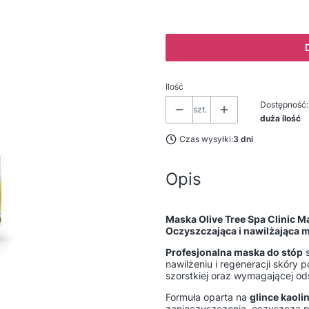
Ilość
Dostępność:
szt.
duża ilość
Czas wysyłki:
3 dni
Opis
Maska Olive Tree Spa Clinic 
Oczyszczająca i nawilżająca 
Profesjonalna maska do stóp
s
nawilżeniu i regeneracji skóry 
szorstkiej oraz wymagającej od
Formuła oparta na
glince kaoli
zanieczyszczenia, oczyszcza p